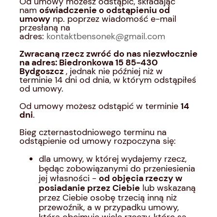
Od umowy możesz odstąpić, składając
nam
oświadczenie o odstąpieniu od
umowy
np. poprzez wiadomość e-mail
przesłaną na
adres:
kontaktbensonek@gmail.com
Zwracaną rzecz zwróć do nas niezwłocznie
na adres: Biedronkowa 15 85-430
Bydgoszcz
, jednak nie później niż w
terminie 14 dni od dnia, w którym odstąpiłeś
od umowy.
Od umowy możesz odstąpić w terminie
14
dni
.
Bieg czternastodniowego terminu na
odstąpienie od umowy rozpoczyna się:
dla umowy, w której wydajemy rzecz,
będąc zobowiązanymi do przeniesienia
jej własności -
od objęcia rzeczy w
posiadanie przez Ciebie
lub wskazaną
przez Ciebie osobę trzecią inną niż
przewoźnik, a w przypadku umowy,