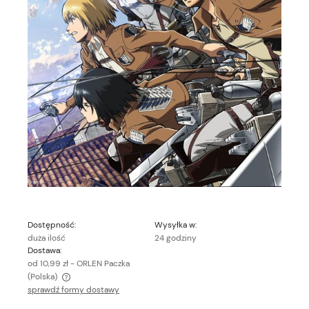
Dostępność:
Wysyłka w:
duża ilość
24 godziny
Dostawa:
od 10,99 zł
- ORLEN Paczka
(Polska)
sprawdź formy dostawy
Cena nie zawiera ewentualnych kosztów płatności