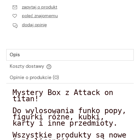
zapytaj o produkt
poleć znajomemu
dodaj opinię
Opis
Koszty dostawy
Cena nie zawiera ewentualnych kosztów płatności
Opinie o produkcie (0)
Mystery Box z Attack on
titan!
Do wylosowania funko popy,
figurki różne, kubki,
karty i inne przedmioty.
Wszystkie produkty są nowe