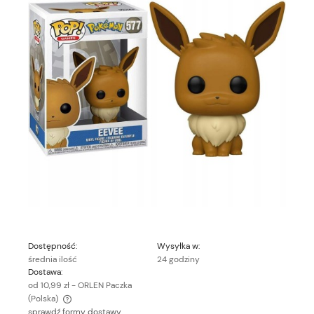
Dostępność:
Wysyłka w:
średnia ilość
24 godziny
Dostawa:
od 10,99 zł
- ORLEN Paczka
(Polska)
sprawdź formy dostawy
Cena nie zawiera ewentualnych kosztów płatności