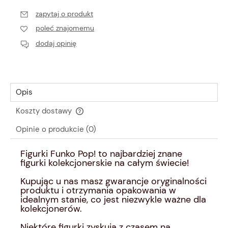
zapytaj o produkt
poleć znajomemu
dodaj opinię
Opis
Koszty dostawy
Cena nie zawiera ewentualnych kosztów płatności
Opinie o produkcie (0)
Figurki Funko Pop! to najbardziej znane
figurki kolekcjonerskie na całym świecie!
Kupując u nas masz gwarancje oryginalności
produktu i otrzymania opakowania w
idealnym stanie, co jest niezwykle ważne dla
kolekcjonerów.
Niektóre figurki zyskują z czasem na